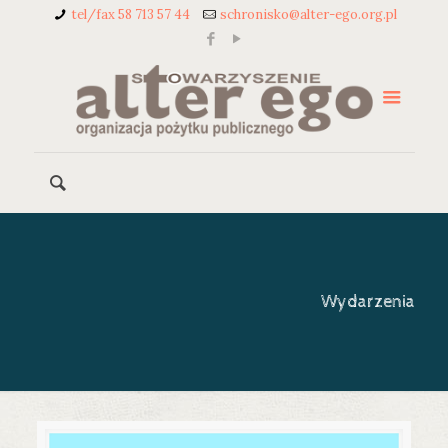
tel/fax 58 713 57 44
schronisko@alter-ego.org.pl
Wydarzenia