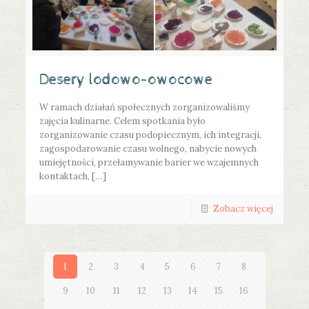
Desery lodowo-owocowe
W ramach działań społecznych zorganizowaliśmy
zajęcia kulinarne. Celem spotkania było
zorganizowanie czasu podopiecznym, ich integracji,
zagospodarowanie czasu wolnego, nabycie nowych
umiejętności, przełamywanie barier we wzajemnych
kontaktach, […]
Zobacz więcej
1
2
3
4
5
6
7
8
9
10
11
12
13
14
15
16