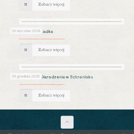
Zobacz więcej
26 stycznia 2026
Dzień Babci i Dziadka
Zobacz więcej
30 grudnia 2025
Święta Bożego Narodzenia w Schronisku
Zobacz więcej