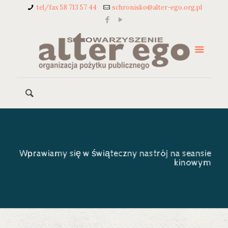
tel/fax 58 713 57 44
schronisko@alter-ego.org.pl
Wprawiamy się w świąteczny nastrój na seansie
kinowym