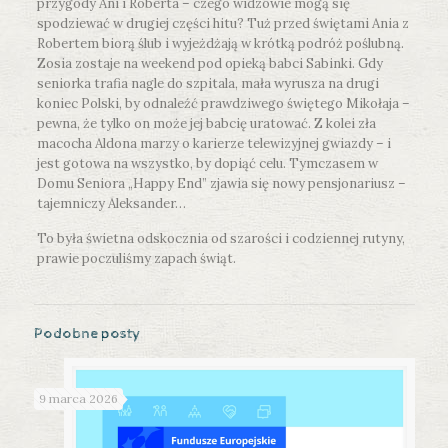
przygody Ani i Roberta – czego widzowie mogą się
spodziewać w drugiej części hitu? Tuż przed świętami Ania z
Robertem biorą ślub i wyjeżdżają w krótką podróż poślubną.
Zosia zostaje na weekend pod opieką babci Sabinki. Gdy
seniorka trafia nagle do szpitala, mała wyrusza na drugi
koniec Polski, by odnaleźć prawdziwego świętego Mikołaja –
pewna, że tylko on może jej babcię uratować. Z kolei zła
macocha Aldona marzy o karierze telewizyjnej gwiazdy – i
jest gotowa na wszystko, by dopiąć celu. Tymczasem w
Domu Seniora „Happy End” zjawia się nowy pensjonariusz –
tajemniczy Aleksander…
To była świetna odskocznia od szarości i codziennej rutyny,
prawie poczuliśmy zapach świąt.
Podobne posty
9 marca 2026