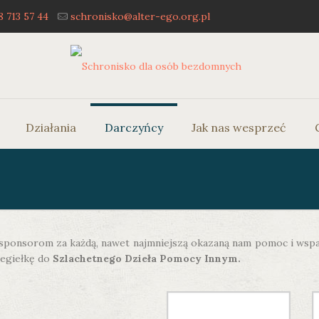
8 713 57 44
schronisko@alter-ego.org.pl
Działania
Darczyńcy
Jak nas wesprzeć
ponsorom za każdą, nawet najmniejszą okazaną nam pomoc i wsparc
cegiełkę do
Szlachetnego Dzieła Pomocy Innym.