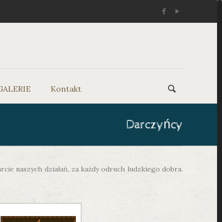
GALERIE
Kontakt
Darczyńcy
ie naszych działań, za każdy odruch ludzkiego dobra.