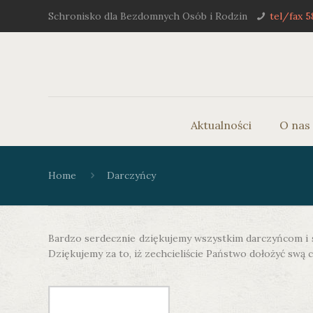
Schronisko dla Bezdomnych Osób i Rodzin
tel/fax 5
Aktualności
O nas
Home
Darczyńcy
Bardzo serdecznie dziękujemy wszystkim darczyńcom i s
Dziękujemy za to, iż zechcieliście Państwo dołożyć swą 