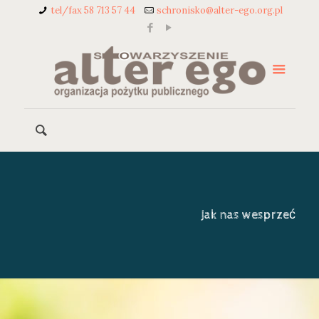
tel/fax 58 713 57 44
schronisko@alter-ego.org.pl
Jak nas wesprzeć