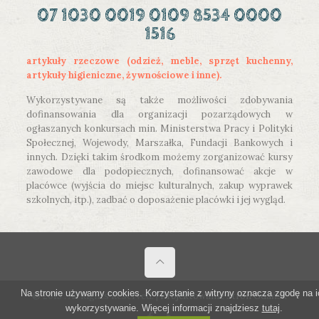
07 1030 0019 0109 8534 0000
1516
artykuły rzeczowe (odzież, meble, sprzęt kuchenny,
artykuły higieniczne, żywnościowe i inne).
Wykorzystywane są także możliwości zdobywania
dofinansowania dla organizacji pozarządowych w
ogłaszanych konkursach min. Ministerstwa Pracy i Polityki
Społecznej, Wojewody, Marszałka, Fundacji Bankowych i
innych. Dzięki takim środkom możemy zorganizować kursy
zawodowe dla podopiecznych, dofinansować akcje w
placówce (wyjścia do miejsc kulturalnych, zakup wyprawek
szkolnych, itp.), zadbać o doposażenie placówki i jej wygląd.
Na stronie używamy cookies. Korzystanie z witryny oznacza zgodę na i
© 2015 . All Rights Reserved. |
Projektowanie stron Gdańsk
wykorzystywanie. Więcej informacji znajdziesz
tutaj
.