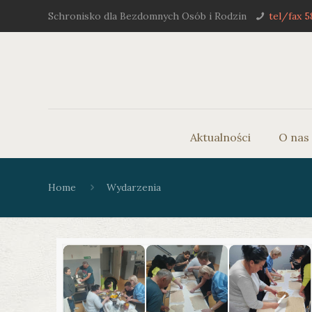
Schronisko dla Bezdomnych Osób i Rodzin
tel/fax 5
Aktualności
O nas
Home
Wydarzenia