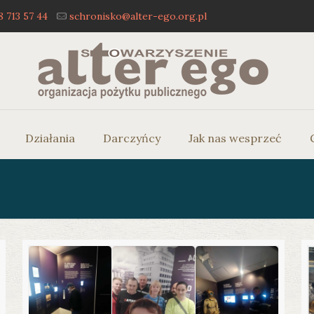
8 713 57 44
schronisko@alter-ego.org.pl
Działania
Darczyńcy
Jak nas wesprzeć