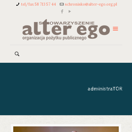
tel/fax 58 713 57 44
schronisko@alter-ego.org.pl
administraT0R