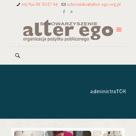
tel/fax 58 713 57 44
schronisko@alter-ego.org.pl
administraT0R