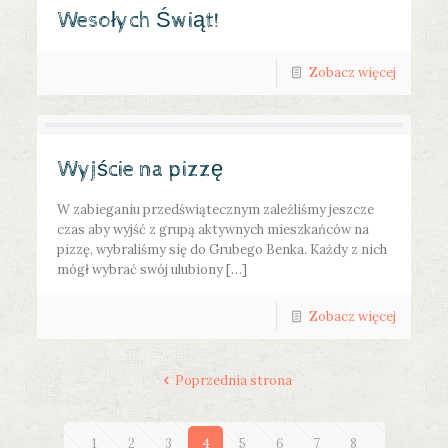
Wesołych Świąt!
Zobacz więcej
Wyjście na pizzę
W zabieganiu przedświątecznym zaleźliśmy jeszcze
czas aby wyjść z grupą aktywnych mieszkańców na
pizzę, wybraliśmy się do Grubego Benka. Każdy z nich
mógł wybrać swój ulubiony […]
Zobacz więcej
Poprzednia strona
1
2
3
4
5
6
7
8