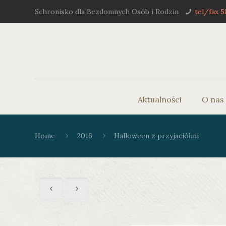
Schronisko dla Bezdomnych Osób i Rodzin
tel/fax 5
Aktualności
O nas
Home
2016
Halloween z przyjaciółmi