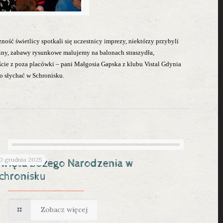
ność świetlicy spotkali się uczestnicy imprezy, niektórzy przybyli
 miny, zabawy rysunkowe malujemy na balonach straszydła,
oście z poza placówki – pani Małgosia Gapska z klubu Vistal Gdynia
ło słychać w Schronisku.
0 grudnia 2025
więta Bożego Narodzenia w
chronisku
Zobacz więcej