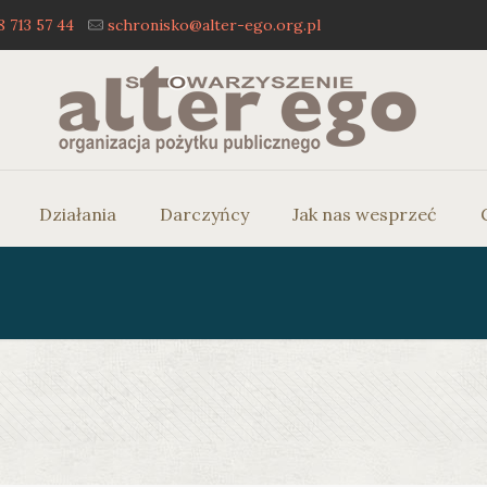
8 713 57 44
schronisko@alter-ego.org.pl
Działania
Darczyńcy
Jak nas wesprzeć