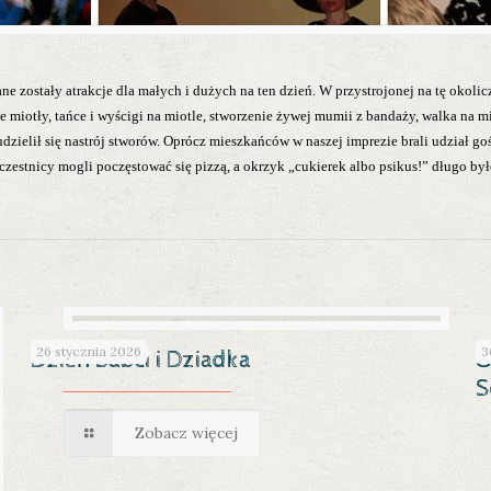
e zostały atrakcje dla małych i dużych na ten dzień. W przystrojonej na tę okolicz
e miotły, tańce i wyścigi na miotle, stworzenie żywej mumii z bandaży, walka na
dzielił się nastrój stworów. Oprócz mieszkańców w naszej imprezie brali udział g
czestnicy mogli poczęstować się pizzą, a okrzyk „cukierek albo psikus!” długo by
26 stycznia 2026
3
Dzień Babci i Dziadka
Ś
S
Zobacz więcej