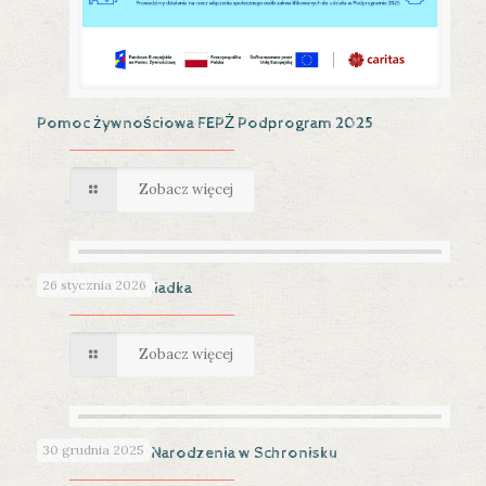
Pomoc żywnościowa FEPŻ Podprogram 2025
Zobacz więcej
26 stycznia 2026
Dzień Babci i Dziadka
Zobacz więcej
30 grudnia 2025
Święta Bożego Narodzenia w Schronisku