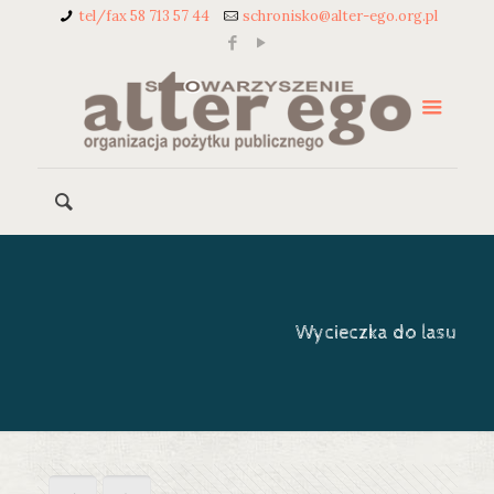
tel/fax 58 713 57 44
schronisko@alter-ego.org.pl
Wycieczka do lasu