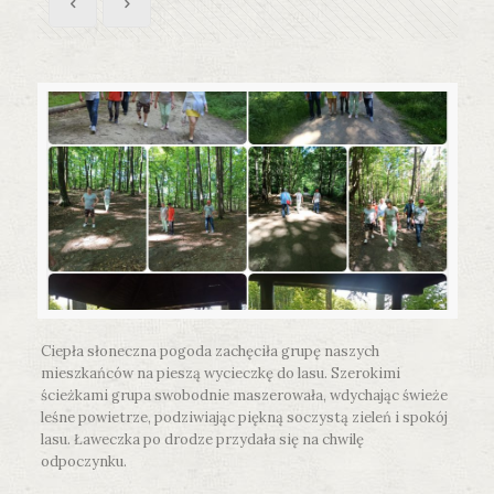
Ciepła słoneczna pogoda zachęciła grupę naszych
mieszkańców na pieszą wycieczkę do lasu. Szerokimi
ścieżkami grupa swobodnie maszerowała, wdychając świeże
leśne powietrze, podziwiając piękną soczystą zieleń i spokój
lasu. Ławeczka po drodze przydała się na chwilę
odpoczynku.