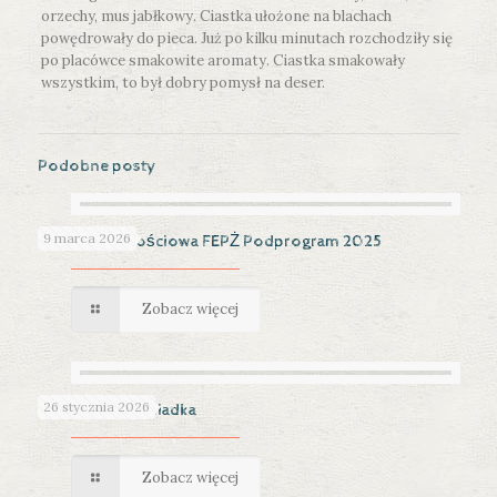
orzechy, mus jabłkowy. Ciastka ułożone na blachach
powędrowały do pieca. Już po kilku minutach rozchodziły się
po placówce smakowite aromaty. Ciastka smakowały
wszystkim, to był dobry pomysł na deser.
Podobne posty
9 marca 2026
Pomoc żywnościowa FEPŻ Podprogram 2025
Zobacz więcej
26 stycznia 2026
Dzień Babci i Dziadka
Zobacz więcej