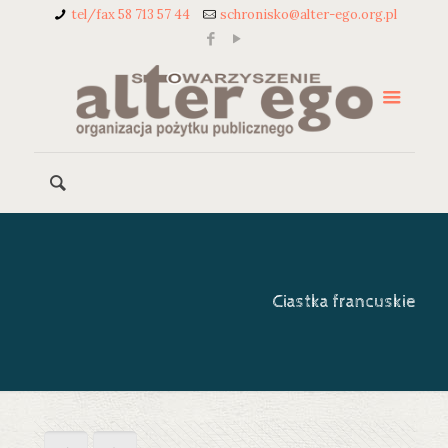
tel/fax 58 713 57 44
schronisko@alter-ego.org.pl
Ciastka francuskie