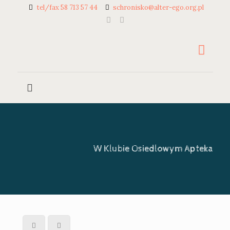
tel/fax 58 713 57 44
schronisko@alter-ego.org.pl
W Klubie Osiedlowym Apteka