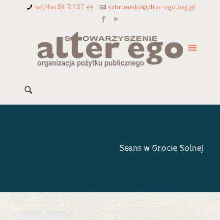
tel/fax 58 713 57 44
schronisko@alter-ego.org.pl
Seans w Grocie Solnej