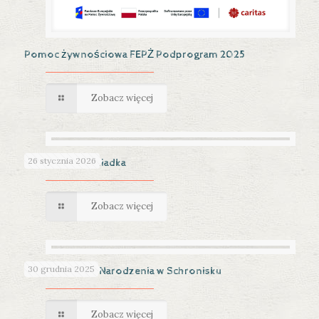
Pomoc żywnościowa FEPŻ Podprogram 2025
Zobacz więcej
26 stycznia 2026
Dzień Babci i Dziadka
Zobacz więcej
30 grudnia 2025
Święta Bożego Narodzenia w Schronisku
Zobacz więcej