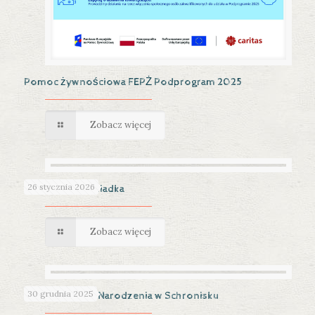
Pomoc żywnościowa FEPŻ Podprogram 2025
Zobacz więcej
26 stycznia 2026
Dzień Babci i Dziadka
Zobacz więcej
30 grudnia 2025
Święta Bożego Narodzenia w Schronisku