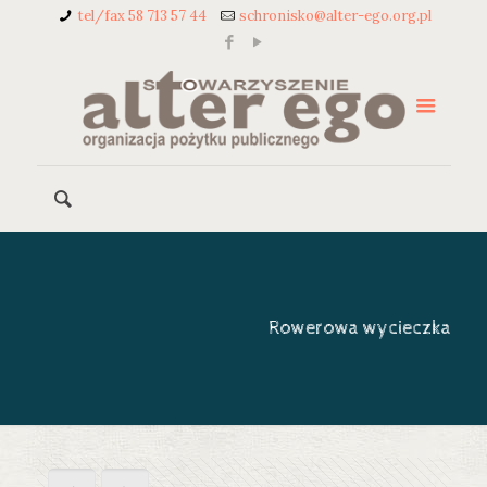
tel/fax 58 713 57 44
schronisko@alter-ego.org.pl
Rowerowa wycieczka