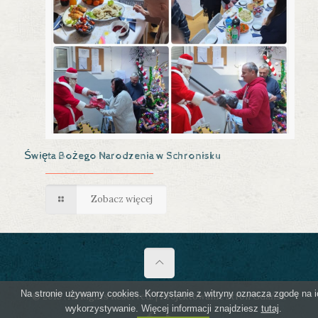
Święta Bożego Narodzenia w Schronisku
Zobacz więcej
Na stronie używamy cookies. Korzystanie z witryny oznacza zgodę na i
© 2015 . All Rights Reserved. |
Projektowanie stron Gdańsk
wykorzystywanie. Więcej informacji znajdziesz
tutaj
.