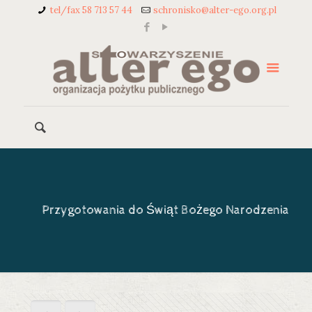
tel/fax 58 713 57 44
schronisko@alter-ego.org.pl
Przygotowania do Świąt Bożego Narodzenia