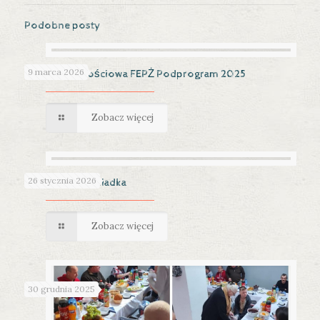
Podobne posty
9 marca 2026
Pomoc żywnościowa FEPŻ Podprogram 2025
Zobacz więcej
26 stycznia 2026
Dzień Babci i Dziadka
Zobacz więcej
30 grudnia 2025