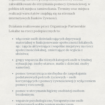
zakwalifikowani do otrzymania pomocy żywnościowej, w
pobliżu ich miejsca zamieszkania. Terminy oraz miejsca
realizacji warsztatów znajdują się na stronach
internetowych Banków Żywności.
Działania realizowane przez Organizacje Partnerskie
Lokalne na rzecz podopiecznych to:
włączenie osób doświadczających deprywacji
materialnej w funkcjonowanie społeczności lokalnych,
np.: zajęcia aktywizujące i wspólne inicjatywy na rzecz
społeczności lokalnej, zmierzające do wyjścia z
ubóstwa;
grupy wsparcia dla różnych kategorii osób w trudnej
sytuacji (np. osoby starsze, matki z dziećmi, osoby
samotne);
pomoc towarzysząca niezbędna do zaspokajania
podstawowych potrzeb życiowych – osób
korzystających z pomocy żywnościowej (z wyłączeniem
pomocy rzeczowej);
pomoc w utrzymaniu higieny osobistej osobom
bezdomnym;
wsparcie psychologiczne/terapeutyczne osób
zagrożonych wykluczeniem społecznym.