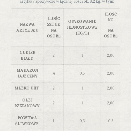
artykuły spożywcze w łącznej ilości ok. 9,2 kg, w tym:
ILOŚĆ
ILOŚĆ
KG
OPAKOWANIE
NAZWA
SZTUK
JEDNOSTKOWE
ARTYKUŁU
NA
NA
(KG/L)
OSOBĘ
OSOBĘ
CUKIER
2
1
2,00
BIAŁY
MAKARON
4
0,5
2,00
JAJECZNY
MLEKO UHT
2
1
2,00
OLEJ
2
1
2,00
RZEPAKOWY
POWIDŁA
1
0,3
0,3
ŚLIWKOWE