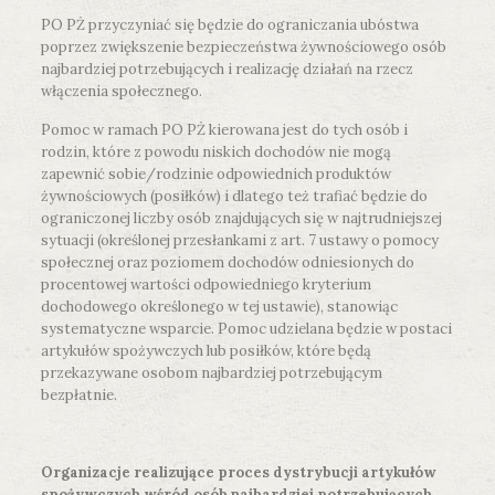
PO PŻ przyczyniać się będzie do ograniczania ubóstwa
poprzez zwiększenie bezpieczeństwa żywnościowego osób
najbardziej potrzebujących i realizację działań na rzecz
włączenia społecznego.
Pomoc w ramach PO PŻ kierowana jest do tych osób i
rodzin, które z powodu niskich dochodów nie mogą
zapewnić sobie/rodzinie odpowiednich produktów
żywnościowych (posiłków) i dlatego też trafiać będzie do
ograniczonej liczby osób znajdujących się w najtrudniejszej
sytuacji (określonej przesłankami z art. 7 ustawy o pomocy
społecznej oraz poziomem dochodów odniesionych do
procentowej wartości odpowiedniego kryterium
dochodowego określonego w tej ustawie), stanowiąc
systematyczne wsparcie. Pomoc udzielana będzie w postaci
artykułów spożywczych lub posiłków, które będą
przekazywane osobom najbardziej potrzebującym
bezpłatnie.
Organizacje realizujące proces dystrybucji artykułów
spożywczych wśród osób najbardziej potrzebujących