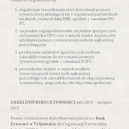
celami szczegółowymi są:
organizacja i koordynacja sieci dystrybucji pomocy
żywnościowej składającej się z organizacji partnerskich
lokalnych, zwanych dalej
OPL
, zgodnie z zasadami PO
PŻ,
racjonalne zagospodarowanie artykułów spożywczych
otrzymanych z OPO oraz z innych źródeł, na potrzeby
udzielania pomocy żywnościowej osobom najbardziej
potrzebującym,
przekazanie artykułów spożywczych osobom
zakwalifikowanym do otrzymania pomocy
żywnościowej zgodnie z zasadami POPŻ,
prowadzenie działań w ramach środków
towarzyszących wśród osób najbardziej
potrzebujących zakwalifikowanych do objęcia pomocą
żywnościową, mających na celu włączenie społeczne.
OKRES DYSTRYBUCJI ŻYWNOŚCI:
luty 2023 – sierpień
2023
Pomoc żywnościowa dystrybuowana jest przez
Bank
Żywności w Trójmieście
do Organizacji Partnerskiej