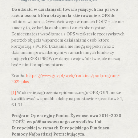
Do udziału w działaniach towarzyszących ma prawo
każda osoba
,
która otrzymała skierowanie z OPS
do
odbioru wsparcia żywnościowego w ramach POPŻ – ale nie
znaczy to, że każda osoba musi z nich skorzystać.
Konieczna jest współpraca z OPS w zakresie rzeczywistych
potrzeb objęcia wsparciem działaniami osób, które
korzystają z POPŻ. Działania nie mogą się pokrywać z
działaniami prowadzonymi w ramach innych funduszy
unijnych (EFS i PROW) w danym województwie, ale muszą
być z nimi komplementarne.
Źródło:
https://www.gov.pl/web/rodzina/podprogram-
2021-plus
[1]
W okresie zagrożenia epidemicznego OPS/OPL może
kwalifikować w sposób zdalny na podstawie złączników 5.1,
6.1, 7.1
Program Operacyjny Pomoc Żywnościowa 2014-2020
[POPŻ] współfinansowanego ze środków Unii
Europejskiej w ramach Europejskiego Funduszu
Pomocy Najbardziej Potrzebującym.