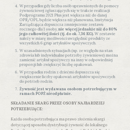
W przypadku gdy liczba osób uprawnionych do pomocy
żywnościowej zgłaszających się w trakcie realizacji
Podprogramu 2021 Plus jest większa niż do danej
OPR/OPL będzie większa niż planowana, Instytucja
Zarządzająca dopuszcza zmniejszenie zestawu
rocznego dla 1 osoby,
nie więcej jednakże niż do 80%
jego całkowitej ilości (tj. do ok. 7,36 KG).
W zestawie
należy w miarę możliwości uwzględnić produkty ze
wszystkich 6 grup artykułów spożywczych.
W uzasadnionych sytuacjach (np. ze względu na stan
zdrowia lub indywidualne potrzeby żywieniowe) można
zamienić artykuł spożywczy na inny w odpowiedniej
proporcji lub zwiększyć liczbę opakowań.
W przypadku rodzin z dziećmi dopuszcza się
zwiększenie liczby opakowań artykułów spożywczych
do potrzeb rodzin.
Żywność jest wydawana osobom potrzebującym w
ramach POPŻ nieodpłatnie.
SKŁADANIE SKARG PRZEZ OSOBY NAJBARDZIEJ
POTRZEBUJĄCE:
Każda osoba potrzebująca ma prawo złożenia skargi
dotyczącej sposobu dystrybucji żywność do lokalnego