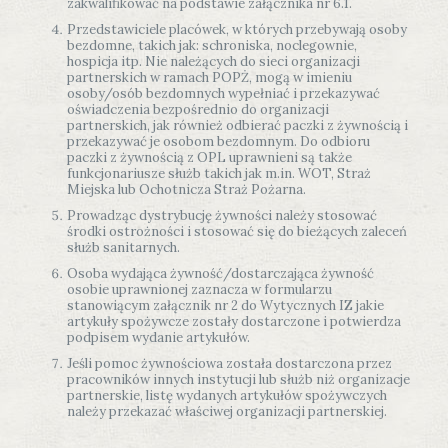
zakwalifikować na podstawie załącznika nr 6.1.
Przedstawiciele placówek, w których przebywają osoby
bezdomne, takich jak: schroniska, noclegownie,
hospicja itp. Nie należących do sieci organizacji
partnerskich w ramach POPŻ, mogą w imieniu
osoby/osób bezdomnych wypełniać i przekazywać
oświadczenia bezpośrednio do organizacji
partnerskich, jak również odbierać paczki z żywnością i
przekazywać je osobom bezdomnym. Do odbioru
paczki z żywnością z OPL uprawnieni są także
funkcjonariusze służb takich jak m.in. WOT, Straż
Miejska lub Ochotnicza Straż Pożarna.
Prowadząc dystrybucję żywności należy stosować
środki ostrożności i stosować się do bieżących zaleceń
służb sanitarnych.
Osoba wydająca żywność/dostarczająca żywność
osobie uprawnionej zaznacza w formularzu
stanowiącym załącznik nr 2 do Wytycznych IZ jakie
artykuły spożywcze zostały dostarczone i potwierdza
podpisem wydanie artykułów.
Jeśli pomoc żywnościowa została dostarczona przez
pracowników innych instytucji lub służb niż organizacje
partnerskie, listę wydanych artykułów spożywczych
należy przekazać właściwej organizacji partnerskiej.