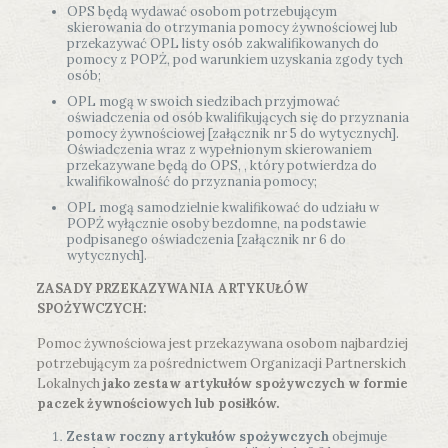
OPS będą wydawać osobom potrzebującym
skierowania do otrzymania pomocy żywnościowej lub
przekazywać OPL listy osób zakwalifikowanych do
pomocy z POPŻ, pod warunkiem uzyskania zgody tych
osób;
OPL mogą w swoich siedzibach przyjmować
oświadczenia od osób kwalifikujących się do przyznania
pomocy żywnościowej [załącznik nr 5 do wytycznych].
Oświadczenia wraz z wypełnionym skierowaniem
przekazywane będą do OPS, , który potwierdza do
kwalifikowalność do przyznania pomocy;
OPL mogą samodzielnie kwalifikować do udziału w
POPŻ wyłącznie osoby bezdomne, na podstawie
podpisanego oświadczenia [załącznik nr 6 do
wytycznych].
ZASADY PRZEKAZYWANIA ARTYKUŁÓW
SPOŻYWCZYCH:
Pomoc żywnościowa jest przekazywana osobom najbardziej
potrzebującym za pośrednictwem Organizacji Partnerskich
Lokalnych
jako zestaw artykułów spożywczych w formie
paczek żywnościowych lub posiłków.
Zestaw roczny artykułów spożywczych
obejmuje