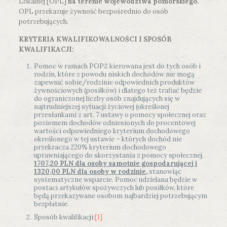
Lokalnej [OPL]
na terenie województwa pomorskiego.
OPL przekazuje żywność bezpośrednio do osób
potrzebujących.
KRYTERIA KWALIFIKOWALNOŚCI I SPOSÓB
KWALIFIKACJI:
Pomoc w ramach POPŻ kierowana jest do tych osób i
rodzin, które z powodu niskich dochodów nie mogą
zapewnić sobie/rodzinie odpowiednich produktów
żywnościowych (posiłków) i dlatego też trafiać będzie
do ograniczonej liczby osób znajdujących się w
najtrudniejszej sytuacji życiowej (określonej
przesłankami z art. 7 ustawy o pomocy społecznej oraz
poziomem dochodów odniesionych do procentowej
wartości odpowiedniego kryterium dochodowego
określonego w tej ustawie – których dochód nie
przekracza 220% kryterium dochodowego
uprawniającego do skorzystania z pomocy społecznej,
1707,20 PLN dla osoby samotnie gospodarującej i
1320,00 PLN dla osoby w rodzinie
,
stanowiąc
systematyczne wsparcie. Pomoc udzielana będzie w
postaci artykułów spożywczych lub posiłków, które
będą przekazywane osobom najbardziej potrzebującym
bezpłatnie.
Sposób kwalifikacji:
[1]