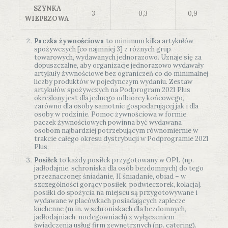
SZYNKA
3
0,3
0,9
WIEPRZOWA
Paczka żywnościowa
to minimum kilka artykułów
spożywczych [co najmniej 3] z różnych grup
towarowych, wydawanych jednorazowo. Uznaje się za
dopuszczalne, aby organizacje jednorazowo wydawały
artykuły żywnościowe bez ograniczeń co do minimalnej
liczby produktów w pojedynczym wydaniu. Zestaw
artykułów spożywczych na Podprogram 2021 Plus
określony jest dla jednego odbiorcy końcowego,
zarówno dla osoby samotnie gospodarującej jak i dla
osoby w rodzinie. Pomoc żywnościowa w formie
paczek żywnościowych powinna być wydawana
osobom najbardziej potrzebującym równomiernie w
trakcie całego okresu dystrybucji w Podprogramie 2021
Plus.
Posiłek
to każdy posiłek przygotowany w OPL (np.
jadłodajnie, schroniska dla osób bezdomnych) do tego
przeznaczonej: śniadanie, II śniadanie, obiad – w
szczególności gorący posiłek, podwieczorek, kolacja].
posiłki do spożycia na miejscu są przygotowywane i
wydawane w placówkach posiadających zaplecze
kuchenne (m.in. w schroniskach dla bezdomnych,
jadłodajniach, noclegowniach) z wyłączeniem
świadczenia usług firm zewnętrznych (np. catering).