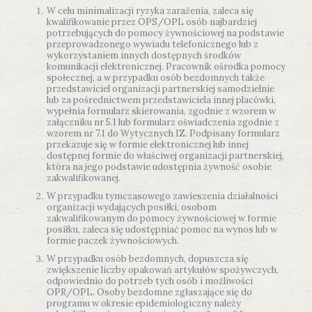
W celu minimalizacji ryzyka zarażenia, zaleca się
kwalifikowanie przez OPS/OPL osób najbardziej
potrzebujących do pomocy żywnościowej na podstawie
przeprowadzonego wywiadu telefonicznego lub z
wykorzystaniem innych dostępnych środków
komunikacji elektronicznej. Pracownik ośrodka pomocy
społecznej, a w przypadku osób bezdomnych także
przedstawiciel organizacji partnerskiej samodzielnie
lub za pośrednictwem przedstawiciela innej placówki,
wypełnia formularz skierowania, zgodnie z wzorem w
załączniku nr 5.1 lub formularz oświadczenia zgodnie z
wzorem nr 7.1 do Wytycznych IZ. Podpisany formularz
przekazuje się w formie elektronicznej lub innej
dostępnej formie do właściwej organizacji partnerskiej,
która na jego podstawie udostępnia żywność osobie
zakwalifikowanej.
W przypadku tymczasowego zawieszenia działalności
organizacji wydających posiłki, osobom
zakwalifikowanym do pomocy żywnościowej w formie
posiłku, zaleca się udostępniać pomoc na wynos lub w
formie paczek żywnościowych.
W przypadku osób bezdomnych, dopuszcza się
zwiększenie liczby opakowań artykułów spożywczych,
odpowiednio do potrzeb tych osób i możliwości
OPR/OPL. Osoby bezdomne zgłaszające się do
programu w okresie epidemiologiczny należy