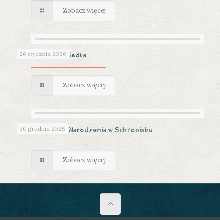
Zobacz więcej
26 stycznia 2026
Dzień Babci i Dziadka
Zobacz więcej
30 grudnia 2025
Święta Bożego Narodzenia w Schronisku
Zobacz więcej