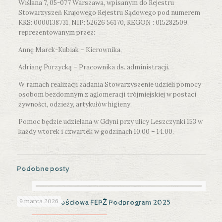
Wiślana 7, 05-077 Warszawa, wpisanym do Rejestru
Stowarzyszeń Krajowego Rejestru Sądowego pod numerem
KRS: 0000138731, NIP: 52626 56170, REGON : 015282509,
reprezentowanym przez:
Annę Marek-Kubiak – Kierownika,
Adrianę Purzycką – Pracownika ds. administracji.
W ramach realizacji zadania Stowarzyszenie udzieli pomocy
osobom bezdomnym z aglomeracji trójmiejskiej w postaci
żywności, odzieży, artykułów higieny.
Pomoc będzie udzielana w Gdyni przy ulicy Leszczynki 153 w
każdy wtorek i czwartek w godzinach 10.00 – 14.00.
Podobne posty
9 marca 2026
Pomoc żywnościowa FEPŻ Podprogram 2025