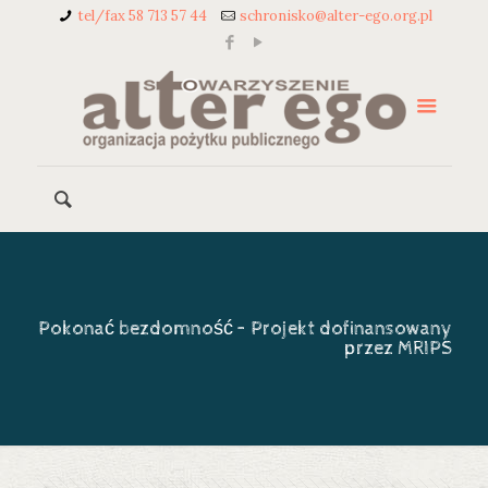
tel/fax 58 713 57 44
schronisko@alter-ego.org.pl
Pokonać bezdomność – Projekt dofinansowany
przez MRIPS