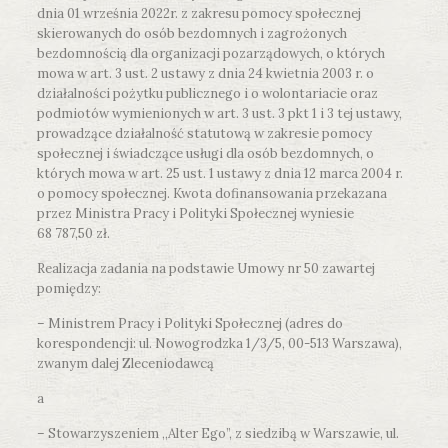
dnia 01 września 2022r. z zakresu pomocy społecznej
skierowanych do osób bezdomnych i zagrożonych
bezdomnością dla organizacji pozarządowych, o których
mowa w art. 3 ust. 2 ustawy z dnia 24 kwietnia 2003 r. o
działalności pożytku publicznego i o wolontariacie oraz
podmiotów wymienionych w art. 3 ust. 3 pkt 1 i 3 tej ustawy,
prowadzące działalność statutową w zakresie pomocy
społecznej i świadczące usługi dla osób bezdomnych, o
których mowa w art. 25 ust. 1 ustawy z dnia 12 marca 2004 r.
o pomocy społecznej. Kwota dofinansowania przekazana
przez Ministra Pracy i Polityki Społecznej wyniesie
68 787,50 zł.
Realizacja zadania na podstawie Umowy nr 50 zawartej
pomiędzy:
– Ministrem Pracy i Polityki Społecznej (adres do
korespondencji: ul. Nowogrodzka 1/3/5, 00-513 Warszawa),
zwanym dalej Zleceniodawcą
a
– Stowarzyszeniem ,,Alter Ego”, z siedzibą w Warszawie, ul.