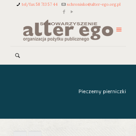
tel/fax 58 713 57 44
schronisko@alter-ego.org.pl
Pieczemy pierniczki