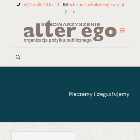
tel/fax 58 713 57 44
schronisko@alter-ego.org.pl
Pieczemy i degustujemy