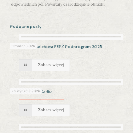
odpowiednich pól. Powstały czarodziejskie obrazki.
Podobne posty
9 marca 2026
Pomoc żywnościowa FEPŻ Podprogram 2025
Zobacz więcej
26 stycznia 2026
Dzień Babci i Dziadka
Zobacz więcej