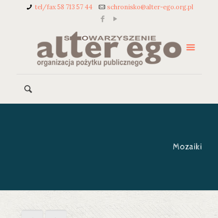
tel/fax 58 713 57 44
schronisko@alter-ego.org.pl
Mozaiki