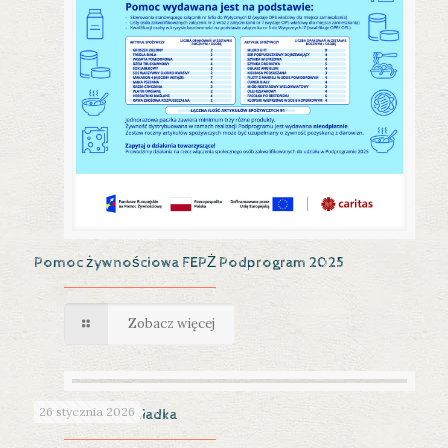
Pomoc żywnościowa FEPŻ Podprogram 2025
Zobacz więcej
26 stycznia 2026
Dzień Babci i Dziadka