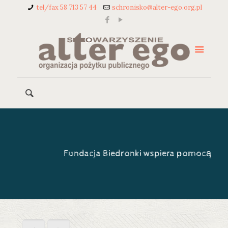
tel/fax 58 713 57 44
schronisko@alter-ego.org.pl
Fundacja Biedronki wspiera pomocą