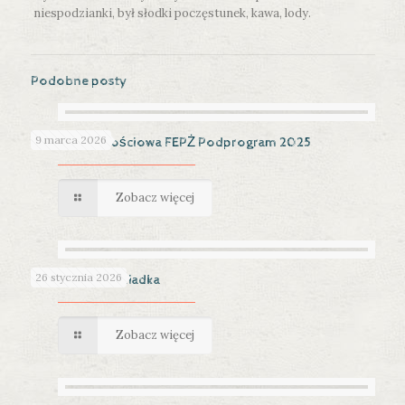
niespodzianki, był słodki poczęstunek, kawa, lody.
Podobne posty
9 marca 2026
Pomoc żywnościowa FEPŻ Podprogram 2025
Zobacz więcej
26 stycznia 2026
Dzień Babci i Dziadka
Zobacz więcej