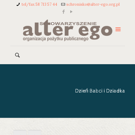
tel/fax 58 713 57 44
schronisko@alter-ego.org.pl
Dzień Babci i Dziadka